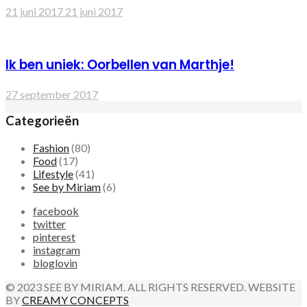
21 juni 2017
21 juni 2017
Ik ben uniek: Oorbellen van Marthje!
27 september 2017
Categorieën
Fashion
(80)
Food
(17)
Lifestyle
(41)
See by Miriam
(6)
facebook
twitter
pinterest
instagram
bloglovin
© 2023 SEE BY MIRIAM. ALL RIGHTS RESERVED. WEBSITE
BY
CREAMY CONCEPTS