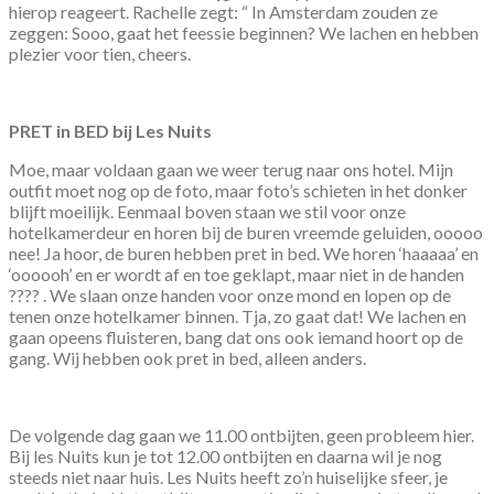
hierop reageert. Rachelle zegt: “ In Amsterdam zouden ze
zeggen: Sooo, gaat het feessie beginnen? We lachen en hebben
plezier voor tien, cheers.
PRET in BED bij Les Nuits
Moe, maar voldaan gaan we weer terug naar ons hotel. Mijn
outfit moet nog op de foto, maar foto’s schieten in het donker
blijft moeilijk. Eenmaal boven staan we stil voor onze
hotelkamerdeur en horen bij de buren vreemde geluiden, ooooo
nee! Ja hoor, de buren hebben pret in bed. We horen ‘haaaaa’ en
‘oooooh’ en er wordt af en toe geklapt, maar niet in de handen
???? . We slaan onze handen voor onze mond en lopen op de
tenen onze hotelkamer binnen. Tja, zo gaat dat! We lachen en
gaan opeens fluisteren, bang dat ons ook iemand hoort op de
gang. Wij hebben ook pret in bed, alleen anders.
De volgende dag gaan we 11.00 ontbijten, geen probleem hier.
Bij les Nuits kun je tot 12.00 ontbijten en daarna wil je nog
steeds niet naar huis. Les Nuits heeft zo’n huiselijke sfeer, je