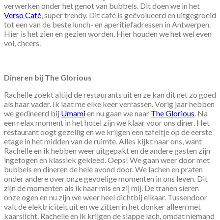
verwerken onder het genot van bubbels. Dit doen we in het
Verso Café
, super trendy. Dit café is geëvolueerd en uitgegroeid
tot een van de beste lunch- en aperitiefadressen in Antwerpen.
Hier is het zien en gezien worden. Hier houden we het wel even
vol, cheers.
Dineren bij The Glorious
Rachelle zoekt altijd de restaurants uit en ze kan dit net zo goed
als haar vader. Ik laat me elke keer verrassen. Vorig jaar hebben
we gedineerd bij
Umami
en nu gaan we naar
The Glorious
. Na
een relax moment in het hotel zijn we klaar voor ons diner. Het
restaurant oogt gezellig en we krijgen een tafeltje op de eerste
etage in het midden van de ruimte. Alles kijkt naar ons, want
Rachelle en ik hebben weer uitgepakt en de andere gasten zijn
ingetogen en klassiek gekleed. Oeps! We gaan weer door met
bubbels en dineren de hele avond door. We lachen en praten
onder andere over onze gevoelige momenten in ons leven. Dit
zijn de momenten als ik haar mis en zij mij. De tranen sieren
onze ogen en nu zijn we weer heel dichtbij elkaar. Tussendoor
valt de elektriciteit uit en we zitten in het donker alleen met
kaarslicht. Rachelle en ik krijgen de slappe lach, omdat niemand