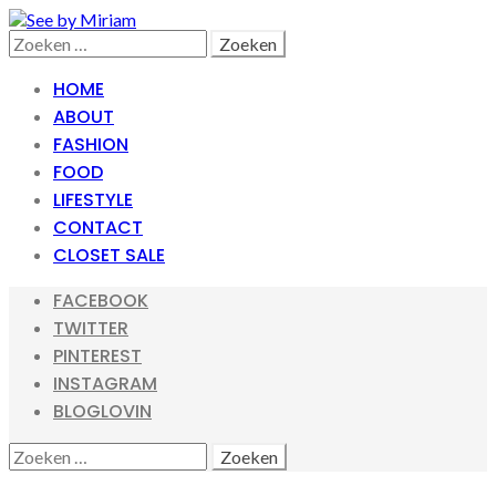
Skip
Skip
to
to
Search
Zoeken
navigation
content
naar:
HOME
ABOUT
FASHION
FOOD
LIFESTYLE
CONTACT
CLOSET SALE
FACEBOOK
TWITTER
PINTEREST
INSTAGRAM
BLOGLOVIN
SEARCH
ZOEKEN
NAAR: