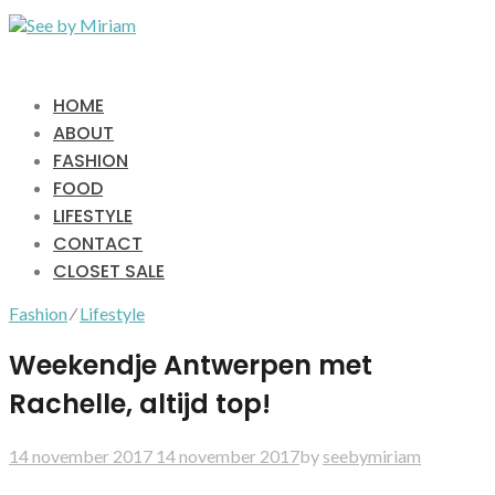
HOME
ABOUT
FASHION
FOOD
LIFESTYLE
CONTACT
CLOSET SALE
Fashion
⁄
Lifestyle
Weekendje Antwerpen met
Rachelle, altijd top!
14 november 2017
14 november 2017
by
seebymiriam