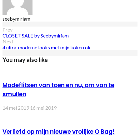
seebymiriam
Bericht
Prev
CLOSET SALE by Seebymiriam
navigatie
Next
4 ultra-moderne looks met mijn kokerrok
You may also like
Modeflitsen van toen en nu, om van te
smullen
14 mei 2019
16 mei 2019
Verliefd op mijn nieuwe vrolijke O Bag!