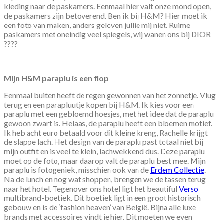
kleding naar de paskamers. Eenmaal hier valt onze mond open,
de paskamers zijn betoverend. Ben ik bij H&M? Hier moet ik
een foto van maken, anders geloven jullie mij niet. Ruime
paskamers met oneindig veel spiegels, wij wanen ons bij DIOR
????
Mijn H&M paraplu is een flop
Eenmaal buiten heeft de regen gewonnen van het zonnetje. Vlug
terug en een parapluutje kopen bij H&M. Ik kies voor een
paraplu met een gebloemd hoesjes, met het idee dat de paraplu
gewoon zwart is. Helaas, de paraplu heeft een bloemen motief.
Ik heb acht euro betaald voor dit kleine kreng, Rachelle krijgt
de slappe lach. Het design van de paraplu past totaal niet bij
mijn outfit en is veel te klein, lachwekkend dus. Deze paraplu
moet op de foto, maar daarop valt de paraplu best mee. Mijn
paraplu is fotogeniek, misschien ook van de
Erdem Collectie
.
Na de lunch en nog wat shoppen, brengen we de tassen terug
naar het hotel. Tegenover ons hotel ligt het beautiful
Verso
multibrand-boetiek. Dit boetiek ligt in een groot historisch
gebouw en is de ‘fashion heaven’ van België. Bijna alle luxe
brands met accessoires vindt je hier. Dit moeten we even