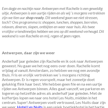
Een dagje en nachtje naar Antwerpen met Rachelle is een geweldig
uitje. Antwerpen is een uurtje rijden en als wij ‘s morgens vertrekken
zijn we tien uur
shop-ready
. Dit weekend gaan we niet stressen,
toch?! Ons programma is: shoppen, lunchen, shoppen, borrelen,
relaxen, dineren, slapen, ontbijten en weer naar huis. Als twee
vrolijke vriendinnetjes hebben we ons op dit weekend verheugd. Dit
weekend is van Rachelle en mij, regen of geen regen.
Antwerpen, daar zijn we weer
Anderhalf jaar geleden zijn Rachelle en ik ook naar Antwerpen
geweest. Nu gaan we het nog eens over doen. Rachelle komt
vrijdag al vanuit Amsterdam, zo hebben we nog een avondje
thuis. Fris en vrolijk vertrekken we ‘s morgens richting
Antwerpen. Er is regen voorspelt, maar het zonnetje doet
gelukkig flink haar best. We hebben geen file en na een uurtje
rijden we Antwerpen binnen. Alles gaat vanzelf, we parkeren en
logeren op hetzelfde adres als anderhalf jaar geleden. Met de
koffertjes lopen we naar ons hotel Les Nuits, midden in het
centrum. Super! Antwerpen voelt vertrouwd, Les Nuits daar zijn
we weer.
Hotel Les Nuits
is een uniek boetiekhotel in het hartje