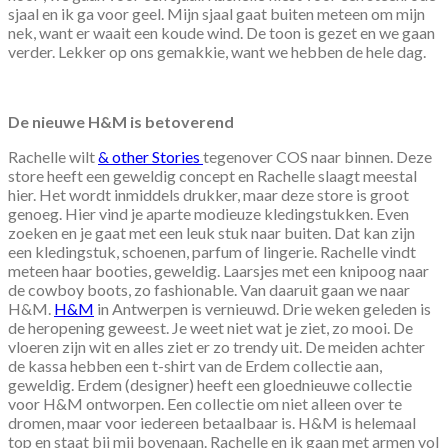
sjaal en ik ga voor geel. Mijn sjaal gaat buiten meteen om mijn
nek, want er waait een koude wind. De toon is gezet en we gaan
verder. Lekker op ons gemakkie, want we hebben de hele dag.
De nieuwe H&M is betoverend
Rachelle wilt
& other Stories
tegenover COS naar binnen. Deze
store heeft een geweldig concept en Rachelle slaagt meestal
hier. Het wordt inmiddels drukker, maar deze store is groot
genoeg. Hier vind je aparte modieuze kledingstukken. Even
zoeken en je gaat met een leuk stuk naar buiten. Dat kan zijn
een kledingstuk, schoenen, parfum of lingerie. Rachelle vindt
meteen haar booties, geweldig. Laarsjes met een knipoog naar
de cowboy boots, zo fashionable. Van daaruit gaan we naar
H&M.
H&M
in Antwerpen is vernieuwd. Drie weken geleden is
de heropening geweest. Je weet niet wat je ziet, zo mooi. De
vloeren zijn wit en alles ziet er zo trendy uit. De meiden achter
de kassa hebben een t-shirt van de Erdem collectie aan,
geweldig. Erdem (designer) heeft een gloednieuwe collectie
voor H&M ontworpen. Een collectie om niet alleen over te
dromen, maar voor iedereen betaalbaar is. H&M is helemaal
top en staat bij mij bovenaan. Rachelle en ik gaan met armen vol