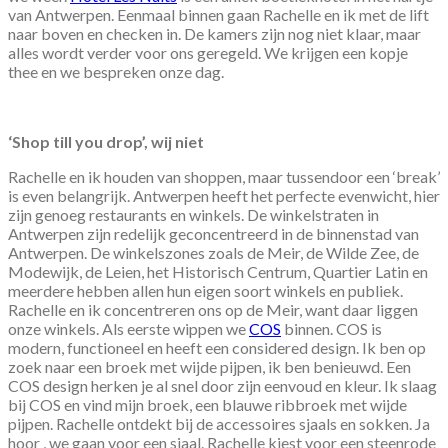
van Antwerpen. Eenmaal binnen gaan Rachelle en ik met de lift
naar boven en checken in. De kamers zijn nog niet klaar, maar
alles wordt verder voor ons geregeld. We krijgen een kopje
thee en we bespreken onze dag.
‘Shop till you drop’, wij niet
Rachelle en ik houden van shoppen, maar tussendoor een ‘break’
is even belangrijk. Antwerpen heeft het perfecte evenwicht, hier
zijn genoeg restaurants en winkels. De winkelstraten in
Antwerpen zijn redelijk geconcentreerd in de binnenstad van
Antwerpen. De winkelszones zoals de Meir, de Wilde Zee, de
Modewijk, de Leien, het Historisch Centrum, Quartier Latin en
meerdere hebben allen hun eigen soort winkels en publiek.
Rachelle en ik concentreren ons op de Meir, want daar liggen
onze winkels. Als eerste wippen we
COS
binnen. COS is
modern, functioneel en heeft een considered design. Ik ben op
zoek naar een broek met wijde pijpen, ik ben benieuwd. Een
COS design herken je al snel door zijn eenvoud en kleur. Ik slaag
bij COS en vind mijn broek, een blauwe ribbroek met wijde
pijpen. Rachelle ontdekt bij de accessoires sjaals en sokken. Ja
hoor , we gaan voor een sjaal. Rachelle kiest voor een steenrode