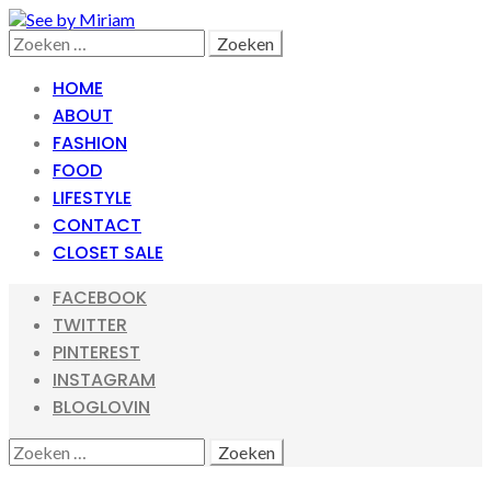
Skip
Skip
to
to
Search
Zoeken
navigation
content
naar:
HOME
ABOUT
FASHION
FOOD
LIFESTYLE
CONTACT
CLOSET SALE
FACEBOOK
TWITTER
PINTEREST
INSTAGRAM
BLOGLOVIN
SEARCH
ZOEKEN
NAAR: