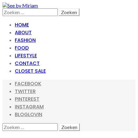
Skip
Skip
to
to
Search
Zoeken
navigation
content
naar:
HOME
ABOUT
FASHION
FOOD
LIFESTYLE
CONTACT
CLOSET SALE
FACEBOOK
TWITTER
PINTEREST
INSTAGRAM
BLOGLOVIN
SEARCH
ZOEKEN
NAAR: