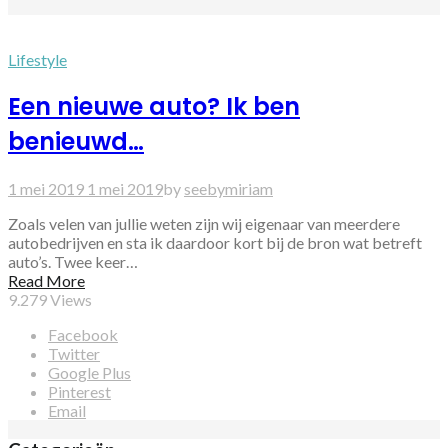
Lifestyle
Een nieuwe auto? Ik ben
benieuwd…
1 mei 2019
1 mei 2019
by
seebymiriam
Zoals velen van jullie weten zijn wij eigenaar van meerdere
autobedrijven en sta ik daardoor kort bij de bron wat betreft
auto’s. Twee keer…
Read More
9.279
Views
Facebook
Twitter
Google Plus
Pinterest
Email